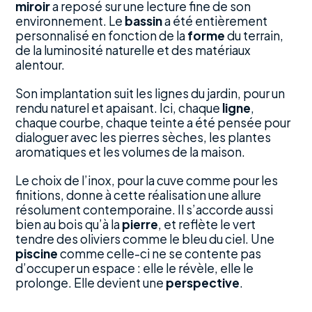
miroir
a reposé sur une lecture fine de son
environnement. Le
bassin
a été entièrement
personnalisé en fonction de la
forme
du terrain,
de la luminosité naturelle et des matériaux
alentour.
Son implantation suit les lignes du jardin, pour un
rendu naturel et apaisant. Ici, chaque
ligne
,
chaque courbe, chaque teinte a été pensée pour
dialoguer avec les pierres sèches, les plantes
aromatiques et les volumes de la maison.
Le choix de l’inox, pour la cuve comme pour les
finitions, donne à cette réalisation une allure
résolument contemporaine. Il s’accorde aussi
bien au bois qu’à la
pierre
, et reflète le vert
tendre des oliviers comme le bleu du ciel. Une
piscine
comme celle-ci ne se contente pas
d’occuper un espace : elle le révèle, elle le
prolonge. Elle devient une
perspective
.