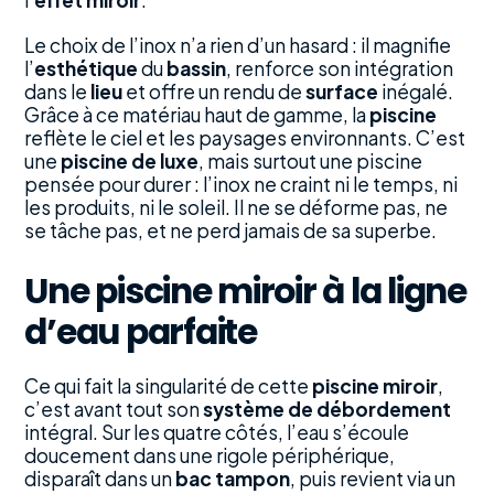
Le choix de l’inox n’a rien d’un hasard : il magnifie
l’
esthétique
du
bassin
, renforce son intégration
dans le
lieu
et offre un rendu de
surface
inégalé.
Grâce à ce matériau haut de gamme, la
piscine
reflète le ciel et les paysages environnants. C’est
une
piscine de luxe
, mais surtout une piscine
pensée pour durer : l’inox ne craint ni le temps, ni
les produits, ni le soleil. Il ne se déforme pas, ne
se tâche pas, et ne perd jamais de sa superbe.
Une piscine miroir à la ligne
d’eau parfaite
Ce qui fait la singularité de cette
piscine miroir
,
c’est avant tout son
système de débordement
intégral. Sur les quatre côtés, l’eau s’écoule
doucement dans une rigole périphérique,
disparaît dans un
bac tampon
, puis revient via un