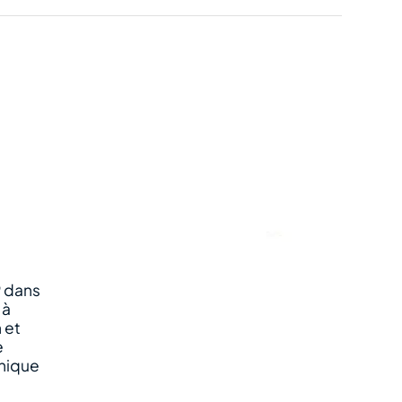
 dans
 à
 et
e
unique