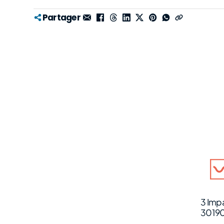
Partager
3 Imp
3019